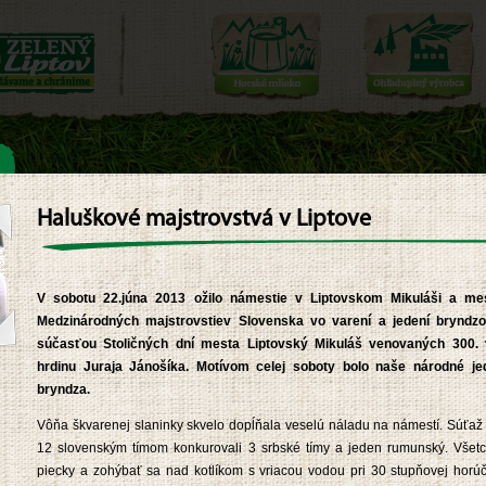
Haluškové majstrovstvá v Liptove
jún 2013
ou Liptova
Haluškové majstrovstvá v L
V sobotu 22.júna 2013 ožilo námestie v Liptovskom Mikuláši a me
Medzinárodných majstrovstiev Slovenska vo varení a jedení bryndzo
letného projektu zameraného na
V
súčasťou Stoličných dní mesta Liptovský Mikuláš venovaných 300.
ie krás Liptova realizovalo združenie
L
ho ruchu Klaster LIPTOV Cestu za
1
hrdinu Juraja Jánošíka. Motívom celej soboty bolo naše národné je
stvom, v rámci ktorej sa mohli
v
bryndza.
ci regiónu posilniť aj našimi syrmi.
c
b
Vôňa škvarenej slaninky skvelo dopĺňala veselú náladu na námestí. Súťaž
12 slovenským tímom konkurovali 3 srbské tímy a jeden rumunský. Všetci
v
piecky a zohýbať sa nad kotlíkom s vriacou vodou pri 30 stupňovej horúč