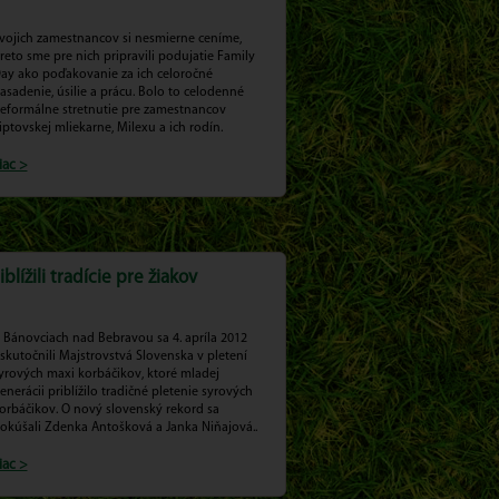
vojich zamestnancov si nesmierne ceníme,
reto sme pre nich pripravili podujatie Family
ay ako poďakovanie za ich celoročné
asadenie, úsilie a prácu. Bolo to celodenné
eformálne stretnutie pre zamestnancov
iptovskej mliekarne, Milexu a ich rodín.
iac >
blížili tradície pre žiakov
 Bánovciach nad Bebravou sa 4. apríla 2012
skutočnili Majstrovstvá Slovenska v pletení
yrových maxi korbáčikov, ktoré mladej
enerácii priblížilo tradičné pletenie syrových
orbáčikov. O nový slovenský rekord sa
okúšali Zdenka Antošková a Janka Niňajová..
iac >