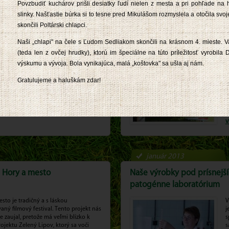
Povzbudiť kuchárov prišli desiatky ľudí nielen z mesta a pri pohľade na h
slinky. Našťastie búrka si to tesne pred Mikulášom rozmyslela a otočila svoj
máj 2013
skončili Poltárski chlapci.
i región Liptov
Jánošíkove dni: Prezentácia
Naši „chlapi" na čele s Ľudom Sedliakom skončili na krásnom 4. mieste. V
(teda len z ovčej hrudky), ktorú im špeciálne na túto príležitosť vyrobila
e pre spotrebiteľov prispievajú k
A
výskumu a vývoja. Bola vynikajúca, malá „koštovka" sa ušla aj nám.
egiónu Liptov. Vďaka nim sa
J
elia môžu dozvedieť viac o krásach
C
Gratulujeme a haluškám zdar!
eného srdca Slovenska.
p
z
p
v
január 2013
e Hory a mesto
Naše výrobky pod prísnej
patogénne laboratórium
sto je tradičný a s láskou
V
aný filmový festival. Tento projekt nás
j
 zaujal, pretože má veľmi blízko k
s
jektu Zelený Lipov, ktorý sa voči
s