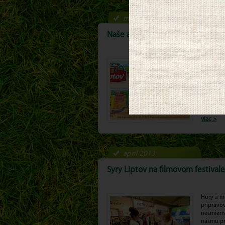
máj-jún 2013
Naše akcie v obchodoch podporil
Naše akci
rozvoju r
spotrebit
tohto zel
viac >
apríl 2013
Syry Liptov na filmovom festival
Hory a me
pripravov
nesmierne
nášmu pro