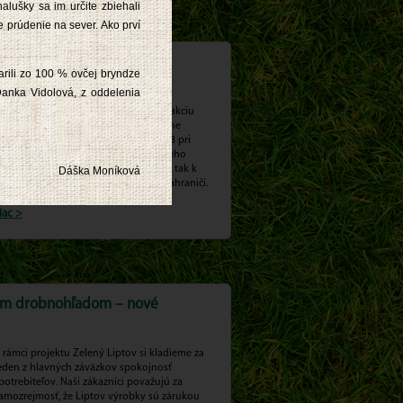
alušky sa im určite zbiehali
e prúdenie na sever. Ako prví
 značky Liptov v Poľsku
arili zo 100 % ovčej bryndze
 Danka Vidolová, z oddelenia
j tento krát sme veľmi radi podporili akciu
ánošíkovských dní v poľskom skanzene
horzow, ktorá sa konala 26. mája 2013 pri
ríležitosti 300. výročia od smrti známeho
bojníka Juraja Jánošíka a prispeli sme tak k
Dáška Moníková
ropagácii našich tradícií a kultúry v zahraničí.
iac >
ším drobnohľadom – nové
 rámci projektu Zelený Liptov si kladieme za
eden z hlavných záväzkov spokojnosť
potrebiteľov. Naši zákazníci považujú za
amozrejmosť, že Liptov výrobky sú zárukou