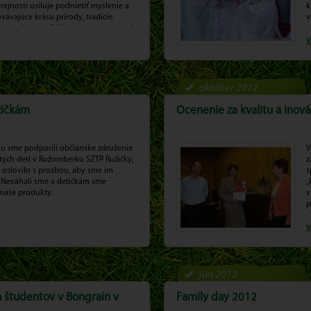
erejnosti usiluje podnietiť myslenie a
k
vávajúce krásu prírody, tradície.
v
a snaží prepojiť jednoduchosť prírody
 a využiť ich v prospech vytvárania
v
h a nových aktivít.
október 2012
žičkám
Ocenenie za kvalitu a inová
ou sme podporili občianske združenie
V
tých detí v Ružomberku SZTP Ružičky,
z
 oslovilo s prosbou, aby sme im
s
 Neváhali sme a detičkám sme
„
 naše produkty.
v
p
d
p
v
jún 2012
h študentov v Bongrain v
Family day 2012