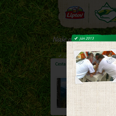
jún 2013
júl-august 2013
Cesta za dobrodružstvom s chuť
V rámci 
spoznávan
cestovné
dobrodruž
návštevní
viac >