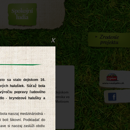
iptove
sto sa stalo dejiskom 16.
vých halušiek. Súťaž bola
 sobotu 22.júna 2013 ožilo námestie v
 výročiu popravy ľudového
iptovskom Mikuláši a mesto sa stalo dejiskom
6. Medzinárodných majstrovstiev Slovenska vo
dlo - bryndzové halušky a
arení a jedení bryndzových halušiek. Motívom
elej soboty bolo naše národné jedlo -
ryndzové halušky a bryndza.
 bola naozaj medzinárodná -
 boli šikovní. Podkladať do
iac >
ave si naozaj zaslúži obdiv.