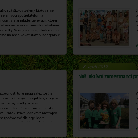
našich záväzkov Zelený Liptov sme
S
nielen voči spotrebiteľom a
p
com, ale aj mladej generácii, ktorej
D
vzdávame naše skúsenosti a zdieľame
n
poznatky. Venujeme sa aj študentom a
n
me im absolvovať stáže v Bongrain v
L
e a získať tak skúsenosti do ich
 profesionálneho života.
v
apríl 2012
Naši aktívni zamestnanci pri
ezpečnosť, to je moja záležitosť je
V
našich kľúčových projektov, ktorý je
u
bre známy všetkým našim
s
com. Ich cieľom je zníženie rizika
g
ch úrazov. Práve jedným z nástrojov
k
. bezpečnostné dialógy, ktoré
p
ne prebiehajú v Liptovskej mliekarni.
v