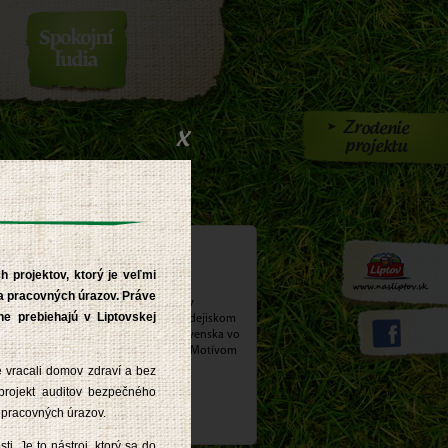
iptove
h projektov, ktorý je veľmi
a pracovných úrazov. Práve
 sobotu 22.júna 2013 ožilo námestie v
ne prebiehajú v Liptovskej
iptovskom Mikuláši a mesto sa stalo dejiskom
6. Medzinárodných majstrovstiev Slovenska vo
arení a jedení bryndzových halušiek. Motívom
elej soboty bolo naše národné jedlo -
e vracali domov zdraví a bez
ryndzové halušky a bryndza.
 projekt auditov bezpečného
 pracovných úrazov.
iac >
. Je to nástroj, ktorý sa do