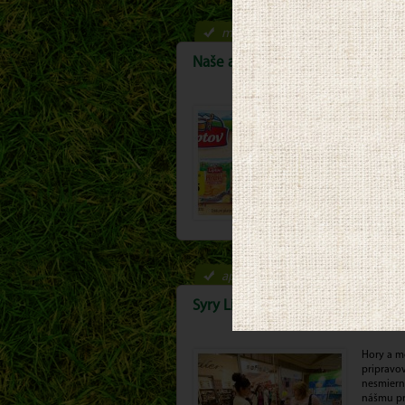
máj-jún 2013
Naše akcie v obchodoch podporil
Naše akci
rozvoju r
spotrebit
tohto zel
viac >
apríl 2013
Syry Liptov na filmovom festival
Hory a me
pripravov
nesmierne
nášmu pro