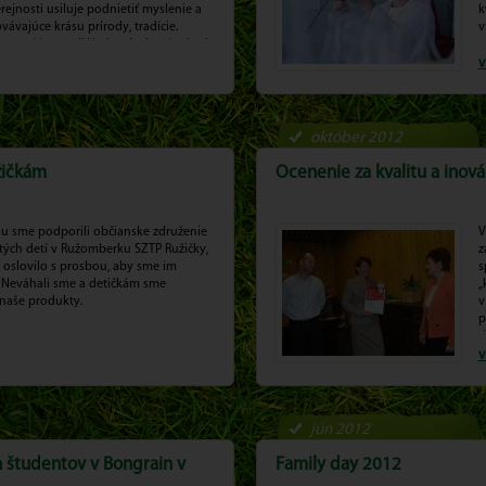
erejnosti usiluje podnietiť myslenie a
k
vávajúce krásu prírody, tradície.
v
a snaží prepojiť jednoduchosť prírody
 a využiť ich v prospech vytvárania
v
h a nových aktivít.
október 2012
žičkám
Ocenenie za kvalitu a inová
ou sme podporili občianske združenie
V
tých detí v Ružomberku SZTP Ružičky,
z
 oslovilo s prosbou, aby sme im
s
 Neváhali sme a detičkám sme
„
 naše produkty.
v
p
d
p
v
jún 2012
h študentov v Bongrain v
Family day 2012