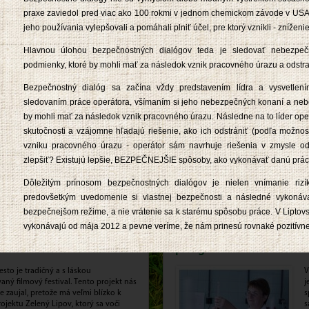
praxe zaviedol pred viac ako 100 rokmi v jednom chemickom závode v USA
máj 2013
jeho používania vylepšovali a pomáhali plniť účel, pre ktorý vznikli - znížen
i región Liptov
Jánošíkove dni: Prezentácia
Hlavnou úlohou bezpečnostných dialógov teda je sledovať nebezpe
podmienky, ktoré by mohli mať za následok vznik pracovného úrazu a odstra
e pre spotrebiteľov prispievajú k
A
Bezpečnostný dialóg sa začína vždy predstavením lídra a vysvetlením
egiónu Liptov. Vďaka nim sa
J
sledovaním práce operátora, všímaním si jeho nebezpečných konaní a ne
elia môžu dozvedieť viac o krásach
C
by mohli mať za následok vznik pracovného úrazu. Následne na to líder ope
eného srdca Slovenska.
p
z
skutočnosti a vzájomne hľadajú riešenie, ako ich odstrániť (podľa možností
p
vzniku pracovného úrazu - operátor sám navrhuje riešenia v zmysle od
zlepšiť? Existujú lepšie, BEZPEČNEJŠIE spôsoby, ako vykonávať danú prá
v
Dôležitým prínosom bezpečnostných dialógov je nielen vnímanie rizí
predovšetkým uvedomenie si vlastnej bezpečnosti a následné vykonáv
január 2013
bezpečnejšom režime, a nie vrátenie sa k starému spôsobu práce. V Liptovsk
vykonávajú od mája 2012 a pevne veríme, že nám prinesú rovnaké pozitívne
e Hory a mesto
Naše výrobky pod prísnej
patogénne laboratórium
sto je tradičný a s láskou
V
aný filmový festival. Tento projekt nás
j
 zaujal, pretože má veľmi blízko k
s
jektu Zelený Lipov, ktorý sa voči
s