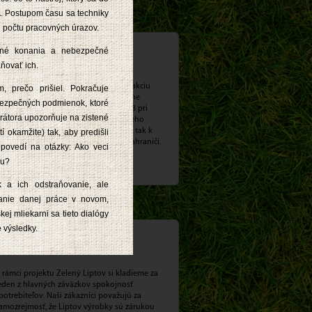
. Postupom času sa techniky
ie počtu pracovných úrazov.
 značky Liptov v Poľsku
čné konania a nebezpečné
ňovať ich.
j tento krát sme veľmi radi podporili akciu
, prečo prišiel. Pokračuje
ánošíkovských dní v poľskom skanzene
bezpečných podmienok, ktoré
horzow, ktorá sa konala 26. mája 2013 pri
rátora upozorňuje na zistené
ríležitosti 300. výročia od smrti známeho
bojníka Juraja Jánošíka a prispeli sme tak k
 okamžite) tak, aby predišli
ropagácii našich tradícií a kultúry v zahraničí.
povedí na otázky: Ako veci
cu?
iac >
k a ich odstraňovanie, ale
anie danej práce v novom,
ej mliekarni sa tieto dialógy
 výsledky.
ším drobnohľadom – nové
 rámci projektu Zelený Liptov si kladieme za
eden z hlavných záväzkov spokojnosť
potrebiteľov. Naši zákazníci považujú za
amozrejmosť, že Liptov výrobky sú zárukou