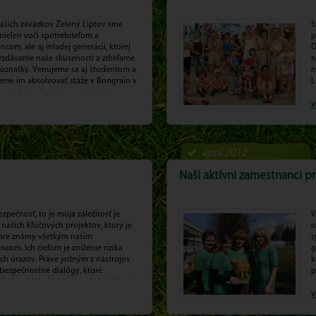
našich záväzkov Zelený Liptov sme
S
nielen voči spotrebiteľom a
p
com, ale aj mladej generácii, ktorej
D
vzdávame naše skúsenosti a zdieľame
n
poznatky. Venujeme sa aj študentom a
n
me im absolvovať stáže v Bongrain v
L
e a získať tak skúsenosti do ich
 profesionálneho života.
v
apríl 2012
Naši aktívni zamestnanci pri
ezpečnosť, to je moja záležitosť je
V
našich kľúčových projektov, ktorý je
u
bre známy všetkým našim
s
com. Ich cieľom je zníženie rizika
g
ch úrazov. Práve jedným z nástrojov
k
. bezpečnostné dialógy, ktoré
p
ne prebiehajú v Liptovskej mliekarni.
v