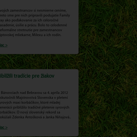
vojich zamestnancov si nesmierne ceníme,
reto sme pre nich pripravili podujatie Family
ay ako poďakovanie za ich celoročné
asadenie, úsilie a prácu. Bolo to celodenné
eformálne stretnutie pre zamestnancov
iptovskej mliekarne, Milexu a ich rodín.
iac >
blížili tradície pre žiakov
 Bánovciach nad Bebravou sa 4. apríla 2012
skutočnili Majstrovstvá Slovenska v pletení
yrových maxi korbáčikov, ktoré mladej
enerácii priblížilo tradičné pletenie syrových
orbáčikov. O nový slovenský rekord sa
okúšali Zdenka Antošková a Janka Niňajová..
iac >