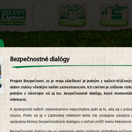
Bezpečnostné dialógy
jún 2013
ou Liptova
Haluškové majstrovstvá v L
Projekt Bezpečnosť, to je moja záležitosť je jedným z našich kľúčovýc
dobre známy všetkým našim zamestnancom. Ich cieľom je zníženie rizik
letného projektu zameraného na
V
jedným z nástrojov sú aj tzv. bezpečnostné dialógy, ktoré momentál
ie krás Liptova realizovalo združenie
L
ho ruchu Klaster LIPTOV Cestu za
1
mliekarni.
stvom, v rámci ktorej sa mohli
v
ci regiónu posilniť aj našimi syrmi.
c
K spokojnosti našich zamestnancov nepochybne patrí aj to, aby sa z prác
b
úrazov. Preto sa aj v Liptovskej mliekarni tento rok postupne zavádza
správania formou bezpečnostných dialógov s cieľom znížiť mieru frekvencie
v
Bezpečnostné dialógy nie sú výmyslom alebo módnym výstrelkom súčasnosti