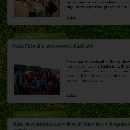
širokej verejnosti usiluje podnietiť myslen
činy uchovávajúce krásu prírody, tradície.
Zároveň sa snaží prepojiť jednoduchosť p
s trendmi a využiť ich v prospech vytváran
viac >
užitočných a nových aktivít.
október 2012
Akcia 72 hodín, alebo pomoc Ružičkám
S radosťou sme podporili občianske združ
postihnutých detí v Ružomberku SZTP Ruž
ktoré nás oslovilo s prosbou, aby sme im
pomohli. Neváhali sme a detičkám sme
venovali naše produkty.
viac >
jún-august 2012
Stáže slovenských a zahraničných študentov v Bongrain 