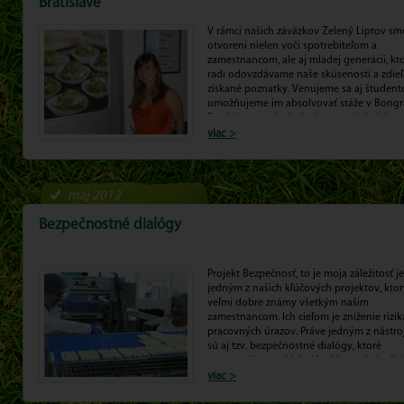
Bratislave
V rámci našich záväzkov Zelený Liptov sm
otvorení nielen voči spotrebiteľom a
zamestnancom, ale aj mladej generácii, kto
radi odovzdávame naše skúsenosti a zdie
získané poznatky. Venujeme sa aj študen
umožňujeme im absolvovať stáže v Bongr
Bratislave a získať tak skúsenosti do ich
budúceho profesionálneho života.
viac >
máj 2012
Bezpečnostné dialógy
Projekt Bezpečnosť, to je moja záležitosť je
jedným z našich kľúčových projektov, ktor
veľmi dobre známy všetkým našim
zamestnancom. Ich cieľom je zníženie rizik
pracovných úrazov. Práve jedným z nástro
sú aj tzv. bezpečnostné dialógy, ktoré
momentálne prebiehajú v Liptovskej mliek
viac >