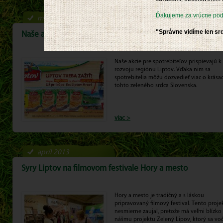
Ďakujeme za vrúcne poďa
máj-jún 2013
"Správne vidíme len srd
Naše akcie v obchodoch podporili región Liptov
Naše akcie pre spotrebiteľov prispievajú k
rozvoju regiónu Liptov. Vďaka nim sa
spotrebitelia môžu dozvedieť viac o krása
tohto zeleného srdca Slovenska.
viac >
apríl 2013
Syry Liptov na filmovom festivale Hory a mesto
Hory a mesto je tradičný a s láskou
pripravovaný filmový festival. Tento proje
nesmierne zaujal, pretože má veľmi blízko
nášmu projektu Zelený Lipov, ktorý sa voč