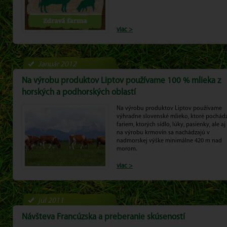
viac >
Január 2012
Na výrobu produktov Liptov používame 100 % mlieka z
horských a podhorských oblastí
Na výrobu produktov Liptov používame
výhradne slovenské mlieko, ktoré pochádz
fariem, ktorých sídlo, lúky, pasienky, ale a
na výrobu krmovín sa nachádzajú v
nadmorskej výške minimálne 420 m nad
morom.
viac >
júl 2011
Návšteva Francúzska a preberanie skúseností