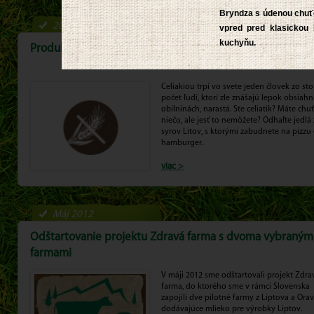
Bryndza s údenou chuťo
2012
vpred pred klasickou 
kuchyňu.
Produkty Liptov sú vhodné pre celiatikov
Celiakiou trpí vo svete jeden človek zo sto
počet ľudí, ktorí zle znášajú lepok obsiahn
obilninách, narastá. Ste celiatik? Máte chu
niečo, ale jesť to nemôžete? Odhaľte jedlá
syrov Litov, s ktorými zabudnete na pizzu 
hamburger.
viac >
Máj 2012
Odštartovanie projektu Zdravá farma s dvoma vybraným
farmami
V máji 2012 sme odštartovali projekt Zdra
farma, do ktorého sme v rámci Slovenska
zapojili dve pilotné farmy z Liptova a Ora
dodávajúce mlieko pre výrobky Liptov.