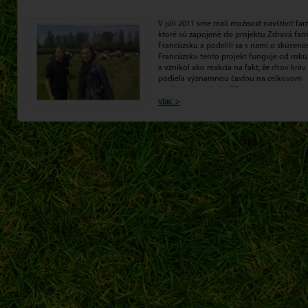
V júli 2011 sme mali možnosť navštíviť far
ktoré sú zapojené do projektu Zdravá far
Francúzsku a podelili sa s nami o skúsenos
Francúzsku tento projekt funguje od roku
a vznikol ako reakcia na fakt, že chov kráv
podieľa významnou časťou na celkovom
znečistení ovzdušia CO2.
viac >